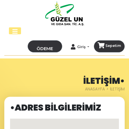
Sepetim
Giriş
ÖDEME
İLETİŞİM•
ANASAYFA
İLETİŞİM
•ADRES BİLGİLERİMİZ