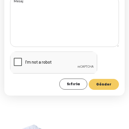
Sıfırla
Gönder